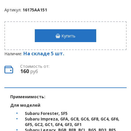
Артикул:
16175AA151
Купить
На складе 5 шт.
Наличие:
Стоимость от:
160
руб
Применимость:
Для моделей
Subaru Forester, SF5
Subaru Impreza, GFA, GC8, GC6, GF8, GC4, GF6,
GF5, GC2, GC1, GF4, GF3, GF1
Subaru Legacy, BGB, BFB, BCL, BG5, BD3, BF5,