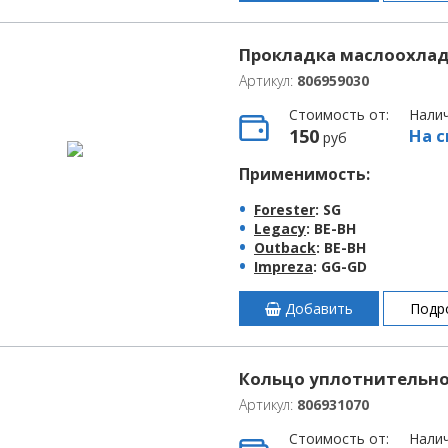
Прокладка маслоохлад
Артикул:
806959030
Стоимость от:
Нали
150
На с
руб
Применимость:
Forester
: SG
Legacy
: BE-BH
Outback
: BE-BH
Impreza
: GG-GD
Добавить
Подр
Кольцо уплотнительно
Артикул:
806931070
Стоимость от:
Нали