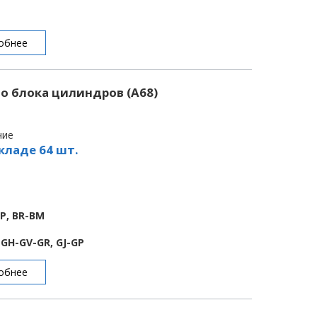
обнее
о блока цилиндров (A68)
чие
кладе 64 шт.
BP, BR-BM
-GH-GV-GR, GJ-GP
обнее