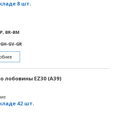
кладе 8 шт.
BP, BR-BM
E-GH-GV-GR
обнее
 лобовины EZ30 (A39)
чие
кладе 42 шт.