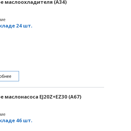
е маслоохладителя (A34)
чие
кладе 24 шт.
обнее
 маслонасоса EJ20Z+EZ30 (A67)
чие
кладе 46 шт.