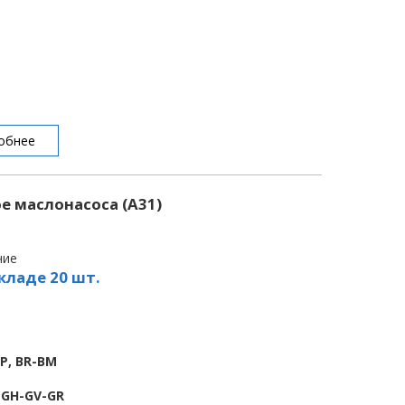
обнее
 маслонасоса (A31)
чие
кладе 20 шт.
BP, BR-BM
E-GH-GV-GR