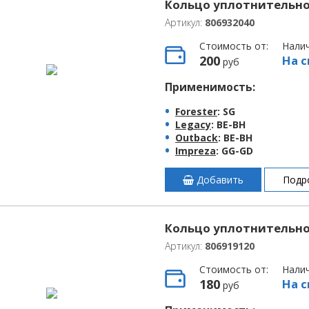
Кольцо уплотнительно
Артикул:
806932040
Стоимость от:
Нали
200
На с
руб
Применимость:
Forester
: SG
Legacy
: BE-BH
Outback
: BE-BH
Impreza
: GG-GD
Добавить
Подр
Кольцо уплотнительное
Артикул:
806919120
Стоимость от:
Нали
180
На с
руб