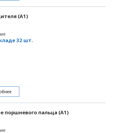
ителя (A1)
чие
кладе 32 шт.
обнее
е поршневого пальца (A1)
чие