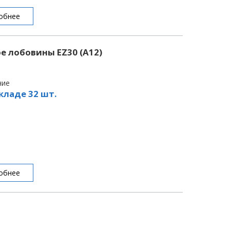
обнее
 лобовины EZ30 (A12)
чие
кладе 32 шт.
обнее