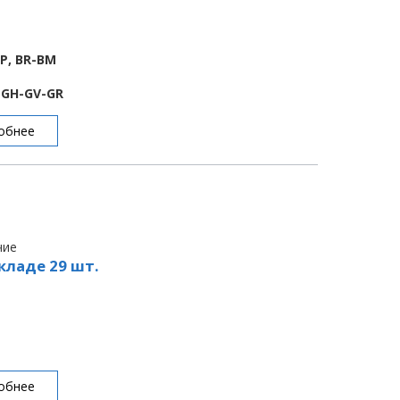
BP, BR-BM
E-GH-GV-GR
обнее
чие
кладе 29 шт.
обнее