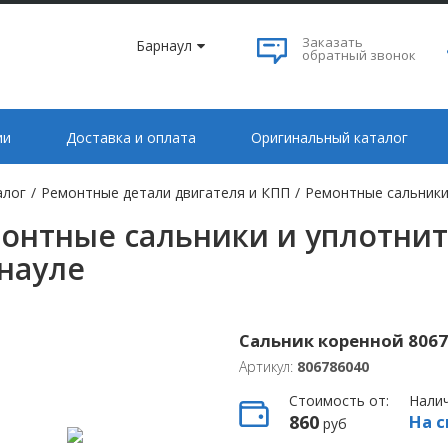
Заказать
Барнаул
обратный звонок
ии
Доставка и оплата
Оригинальный каталог
алог
/
Ремонтные детали двигателя и КПП
/
Ремонтные сальники
онтные сальники и уплотнит
науле
Сальник коренной 80678
Артикул:
806786040
Стоимость от:
Нали
860
На с
руб