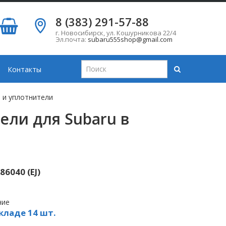
8 (383) 291-57-88
г. Новосибирск
,
ул. Кошурникова 22/4
Эл.почта:
subaru555shop@gmail.com
Контакты
 и уплотнители
ели для Subaru в
6040 (EJ)
чие
кладе 14 шт.