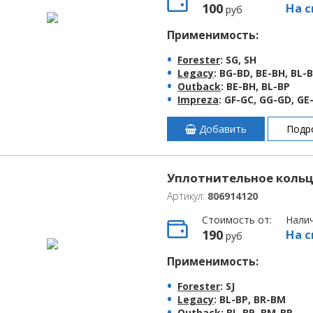
100
На с
руб
Применимость:
Forester
: SG, SH
Legacy
: BG-BD, BE-BH, BL-
Outback
: BE-BH, BL-BP
Impreza
: GF-GC, GG-GD, G
Добавить
Подр
Уплотнительное кольцо
Артикул:
806914120
Стоимость от:
Нали
190
На с
руб
Применимость:
Forester
: SJ
Legacy
: BL-BP, BR-BM
Outback
: BL-BP, BM-BR