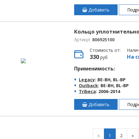
Добавить
Подр
Кольцо уплотнительное
Артикул:
806925100
Стоимость от:
Нали
330
На с
руб
Применимость:
Legacy
: BE-BH, BL-BP
Outback
: BE-BH, BL-BP
Tribeca
: 2006-2014
Добавить
Подр
«
1
2
»