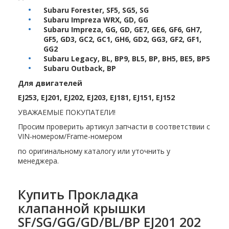
Subaru Forester, SF5, SG5, SG
Subaru Impreza WRX, GD, GG
Subaru Impreza, GG, GD, GE7, GE6, GF6, GH7,
GF5, GD3, GC2, GC1, GH6, GD2, GG3, GF2, GF1,
GG2
Subaru Legacy, BL, BP9, BL5, BP, BH5, BE5, BP5
Subaru Outback, BP
Для двигателей
EJ253, EJ201, EJ202, EJ203, EJ181, EJ151, EJ152
УВАЖАЕМЫЕ ПОКУПАТЕЛИ!
Просим проверить артикул запчасти в соответствии с
VIN-номером/Frame-номером
по оригинальному каталогу или уточнить у
менеджера.
Купить Прокладка
клапанной крышки
SF/SG/GG/GD/BL/BP EJ201 202