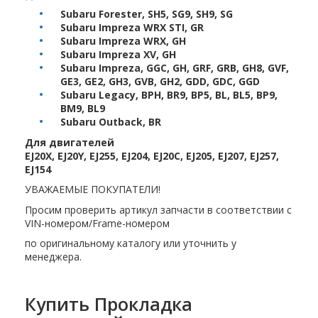
Subaru Forester, SH5, SG9, SH9, SG
Subaru Impreza WRX STI, GR
Subaru Impreza WRX, GH
Subaru Impreza XV, GH
Subaru Impreza, GGC, GH, GRF, GRB, GH8, GVF,
GE3, GE2, GH3, GVB, GH2, GDD, GDC, GGD
Subaru Legacy, BPH, BR9, BP5, BL, BL5, BP9,
BM9, BL9
Subaru Outback, BR
Для двигателей
EJ20X, EJ20Y, EJ255, EJ204, EJ20C, EJ205, EJ207, EJ257,
EJ154
УВАЖАЕМЫЕ ПОКУПАТЕЛИ!
Просим проверить артикул запчасти в соответствии с
VIN-номером/Frame-номером
по оригинальному каталогу или уточнить у
менеджера.
Купить Прокладка