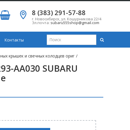
8 (383) 291-57-88
г. Новосибирск
,
ул. Кошурникова 22/4
Эл.почта:
subaru555shop@gmail.com
Контакты
ных крышек и свечных колодцев ориг
/
293-AA030 SUBARU
ле