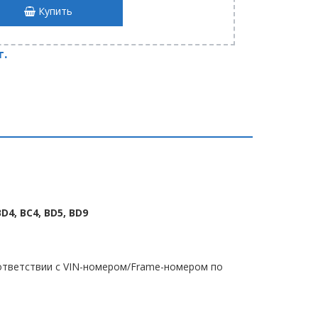
Купить
т.
BD4, BC4, BD5, BD9
тветствии с VIN-номером/Frame-номером по