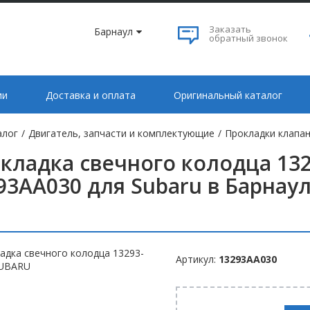
Заказать
Барнаул
обратный звонок
ии
Доставка и оплата
Оригинальный каталог
алог
/
Двигатель, запчасти и комплектующие
/
Прокладки клапан
кладка свечного колодца 13
93AA030 для Subaru в Барнау
Артикул:
13293AA030