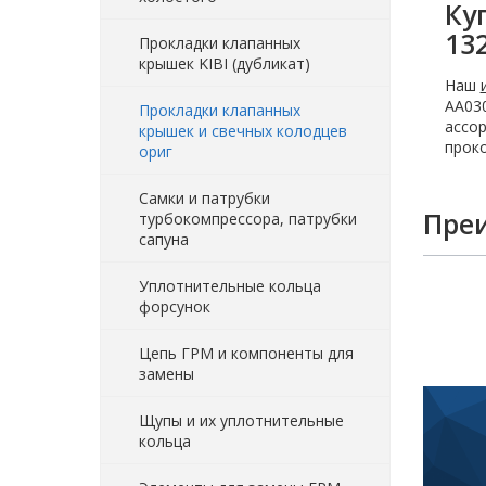
Ку
13
Прокладки клапанных
крышек KIBI (дубликат)
Наш
AA030
Прокладки клапанных
ассор
крышек и свечных колодцев
проко
ориг
Самки и патрубки
Пре
турбокомпрессора, патрубки
сапуна
Уплотнительные кольца
форсунок
Цепь ГРМ и компоненты для
замены
Щупы и их уплотнительные
кольца