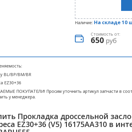
На складе 10 
Наличие:
Стоимость от:
650
руб
еняемость:
cy BL/BP/BM/BR
ca EZ30+36
АЕМЫЕ ПОКУПАТЕЛИ! Просим уточнить артикул запчасти в соот
ить у менеджера.
пить Прокладка дроссельной засло
ibeca EZ30+36 (V5) 16175AA310 в ин