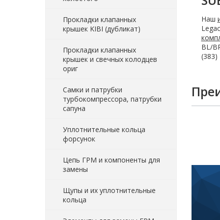
SU
Наш
Прокладки клапанных
Legac
крышек KIBI (дубликат)
комп
BL/BP
Прокладки клапанных
(383)
крышек и свечных колодцев
ориг
Пре
Самки и патрубки
турбокомпрессора, патрубки
сапуна
Уплотнительные кольца
форсунок
Цепь ГРМ и компоненты для
замены
Щупы и их уплотнительные
кольца