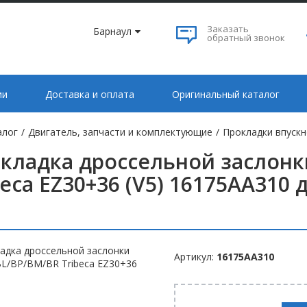
Заказать
Барнаул
обратный звонок
ии
Доставка и оплата
Оригинальный каталог
алог
/
Двигатель, запчасти и комплектующие
/
Прокладки впускн
кладка дроссельной заслонк
beca EZ30+36 (V5) 16175AA310 
Артикул:
16175AA310