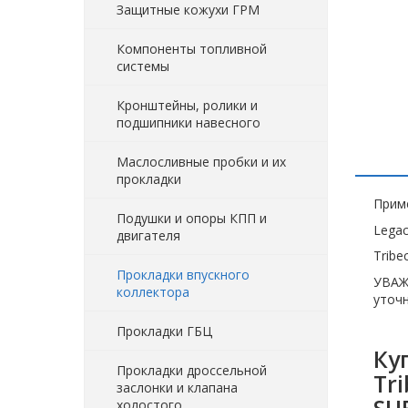
Защитные кожухи ГРМ
Компоненты топливной
системы
Кронштейны, ролики и
подшипники навесного
Маслосливные пробки и их
прокладки
Прим
Подушки и опоры КПП и
Lega
двигателя
Tribe
Прокладки впускного
УВАЖ
коллектора
уточн
Прокладки ГБЦ
Ку
Прокладки дроссельной
Tr
заслонки и клапана
холостого