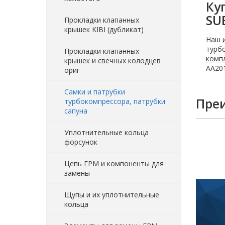
Ку
SU
Прокладки клапанных
крышек KIBI (дубликат)
Наш
турбо
Прокладки клапанных
комп
крышек и свечных колодцев
AA201
ориг
Самки и патрубки
Пре
турбокомпрессора, патрубки
сапуна
Уплотнительные кольца
форсунок
Цепь ГРМ и компоненты для
замены
Щупы и их уплотнительные
кольца