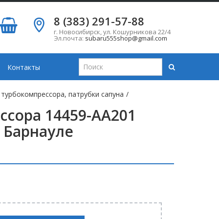
8 (383) 291-57-88
г. Новосибирск
,
ул. Кошурникова 22/4
Эл.почта:
subaru555shop@gmail.com
Контакты
 турбокомпрессора, патрубки сапуна
/
ссора 14459-AA201
 Барнауле