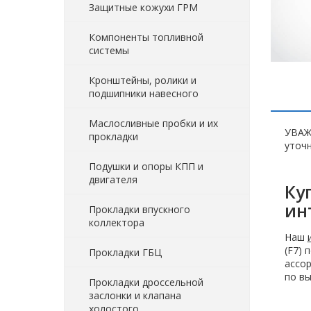
Защитные кожухи ГРМ
Компоненты топливной
системы
Кронштейны, ролики и
подшипники навесного
Маслосливные пробки и их
УВАЖ
прокладки
уточн
Подушки и опоры КПП и
двигателя
Ку
ин
Прокладки впускного
коллектора
Наш
(F7) 
Прокладки ГБЦ
ассор
по вы
Прокладки дроссельной
заслонки и клапана
холостого