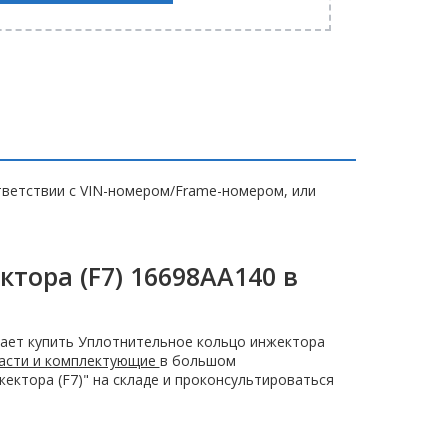
ветствии с VIN-номером/Frame-номером, или
тора (F7) 16698AA140 в
ает купить Уплотнительное кольцо инжектора
части и комплектующие
в большом
ектора (F7)" на складе и проконсультироваться