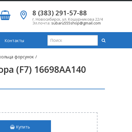
8 (383) 291-57-88
г. Новосибирск
,
ул. Кошурникова 22/4
Эл.почта:
subaru555shop@gmail.com
Контакты
кольца форсунок
/
ра (F7) 16698AA140
Купить