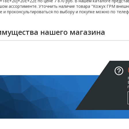
+18E+20J+20E+22E по цене 7 870 руб. В нашем каталоге предст
ом ассортименте. Уточнить наличие товара "Кожух ГРМ внешни
е и проконсультироваться по выбору и покупке можно по телефон
имущества нашего магазина