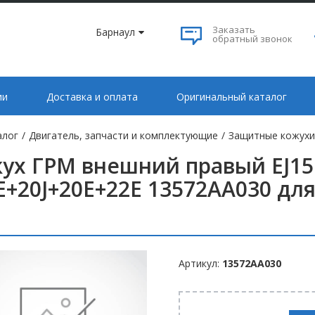
Заказать
Барнаул
обратный звонок
ии
Доставка и оплата
Оригинальный каталог
алог
/
Двигатель, запчасти и комплектующие
/
Защитные кожух
ух ГРМ внешний правый EJ15
E+20J+20E+22E 13572AA030 для
Артикул:
13572AA030