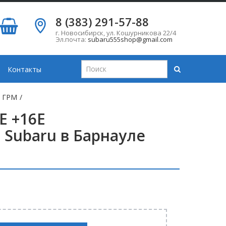
8 (383) 291-57-88
г. Новосибирск
,
ул. Кошурникова 22/4
Эл.почта:
subaru555shop@gmail.com
Контакты
и ГРМ
/
E +16E
 Subaru в Барнауле