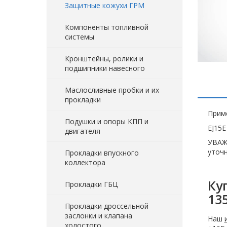
Защитные кожухи ГРМ
Компоненты топливной
системы
Кронштейны, ролики и
подшипники навесного
Маслосливные пробки и их
прокладки
Прим
Подушки и опоры КПП и
EJ15E
двигателя
УВАЖ
уточн
Прокладки впускного
коллектора
Ку
Прокладки ГБЦ
13
Прокладки дроссельной
заслонки и клапана
Наш
холостого