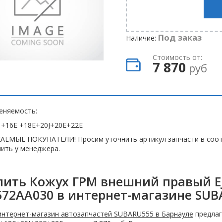
Под заказ
Наличие:
Стоимость от:
7 870
руб
еняемость:
 +16E +18E+20J+20E+22E
АЕМЫЕ ПОКУПАТЕЛИ! Просим уточнить артикул запчасти в соот
ить у менеджера.
пить Кожух ГРМ внешний правый EJ
572AA030 в интернет-магазине SUB
интернет-магазин автозапчастей SUBARU555 в Барнауле
предлаг