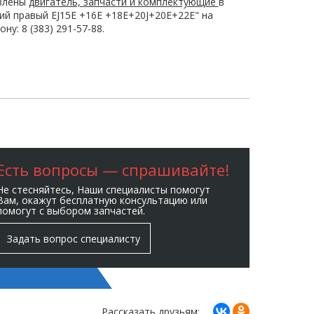
авлены
двигатель, запчасти и комплектующие
в
й правый EJ15E +16E +18E+20J+20E+22E" на
у: 8 (383) 291-57-88.
Есть вопросы — спрашивайте!
Не стесняйтесь, Наши специалисты помогут
Вам, окажут бесплатную консультацию или
помогут с выбором запчастей.
Задать вопрос специалисту
Рассказать друзьям: