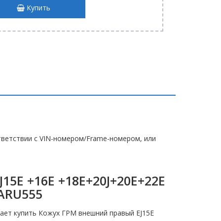
Купить
ветствии с VIN-номером/Frame-номером, или
15E +16E +18E+20J+20E+22E
ARU555
ает купить Кожух ГРМ внешний правый EJ15E