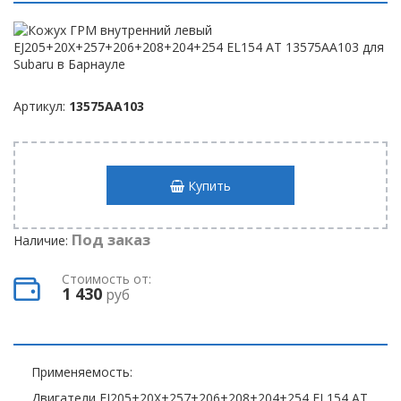
Артикул:
13575AA103
Купить
Под заказ
Наличие:
Стоимость от:
1 430
руб
Применяемость:
Двигатели EJ205+20X+257+206+208+204+254 EL154 AT