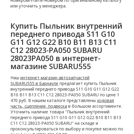
номером/Frame-номером по оригинальному каталогу
или уточнить у менеджера.
Купить Пыльник внутренний
переднего привода S11 G10
G11 G12 G22 B10 B11 B13 C11
C12 28023-PA050 SUBARU
28023PA050 в интернет-
магазине SUBARU555
Наш
интернет-магазин автозапчастей
SUBARU555 в Барнауле
предлагает купить Пыльник
внутренний переднего привода S11 G10 G11 G12 G22
B10 B11 B13 C11 C12 28023-PA050 SUBARU по цене 1
470 руб. В нашем каталоге представлены
ходовая
часть, сцепление, подвеска
в большом ассортименте.
Уточнить наличие товара "Пыльник внутренний
переднего привода S11 G10 G11 G12 G22 B10 B11 B13
C11 C12 28023-PA050 SUBARU" на складе и
проконсультироваться по выбору и покупке можно по