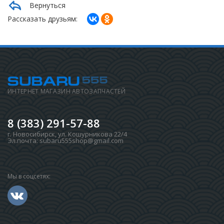
Вернуться
Рассказать друзьям:
ИНТЕРНЕТ МАГАЗИН АВТОЗАПЧАСТЕЙ
8 (383) 291-57-88
г. Новосибирск
,
ул. Кошурникова 22/4
Эл.почта:
subaru555shop@gmail.com
Мы в соцсетях: