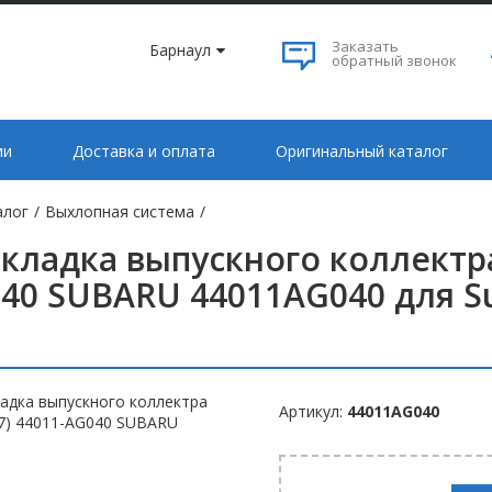
Заказать
Барнаул
обратный звонок
ии
Доставка и оплата
Оригинальный каталог
алог
/
Выхлопная система
/
кладка выпускного коллектра 
40 SUBARU 44011AG040 для Su
Артикул:
44011AG040