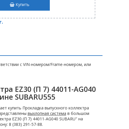
Купить
т.
ветствии с VIN-номером/Frame-номером, или
ра EZ30 (П 7) 44011-AG040
зине SUBARU555
ает купить Прокладка выпускного коллектра
 представлены
выхлопная система
в большом
ектра EZ30 (П 7) 44011-AG040 SUBARU" на
у: 8 (383) 291-57-88.